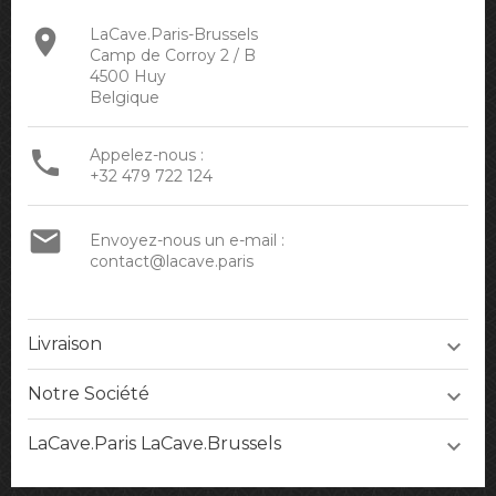

LaCave.Paris-Brussels
Camp de Corroy 2 / B
4500 Huy
Belgique

Appelez-nous :
+32 479 722 124

Envoyez-nous un e-mail :
contact@lacave.paris
Livraison

Notre Société

LaCave.Paris LaCave.Brussels
